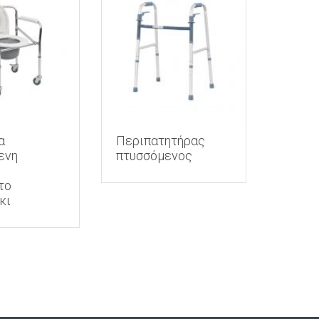
α
Περιπατητήρας
ενη
πτυσσόμενος
το
κι