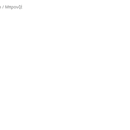
ο / Μπρονζέ