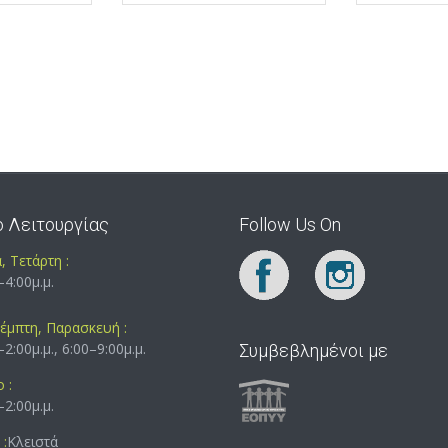
ο Λειτουργίας
Follow Us On
, Τετάρτη :
–4:00μ.μ.
Πέμπτη, Παρασκευή :
–2:00μ.μ., 6:00–9:00μ.μ.
Συμβεβλημένοι με
 :
–2:00μ.μ.
:
Κλειστά