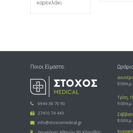
καρεκλάκι
Ποιοι Είμαστε..
Ωράρι
Δευτέρα
8:00π.μ.
Τρίτη, 
6944 36 70 90
9:00π.μ.
27410 74 443
Σάββατο
8:00π.μ.
info@stoxosmedical.gr
Κυριακή 
Λεωφόρος Αθηνών 90,Κόρινθος