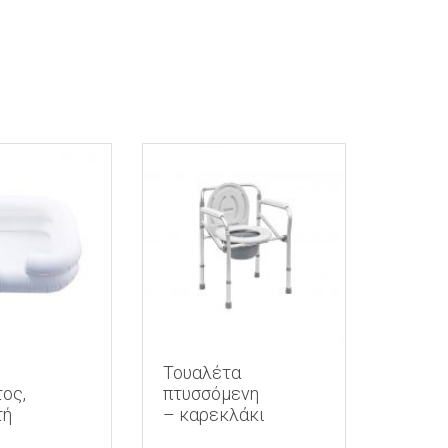
Τουαλέτα
ος,
πτυσσόμενη
τή
– καρεκλάκι