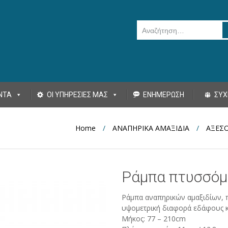
Αναζήτηση για:
ΝΤΑ
ΟΙ ΥΠΗΡΕΣΙΕΣ ΜΑΣ
ΕΝΗΜΕΡΩΣΗ
ΣΥΧ
Home
/
ΑΝΑΠΗΡΙΚΑ ΑΜΑΞΙΔΙΑ
/
ΑΞΕΣ
Ράμπα πτυσσόμ
Ράμπα αναπηρικών αμαξιδίων, 
υψομετρική διαφορά εδάφους κ
Μήκος: 77 – 210cm