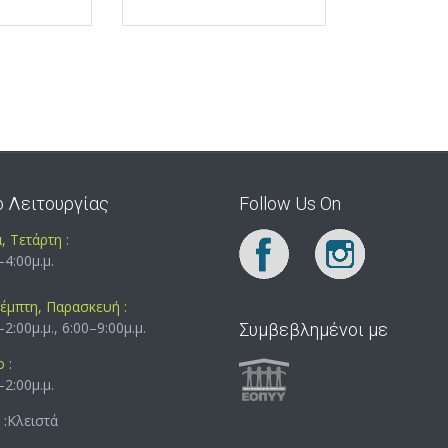
ο Λειτουργίας
Follow Us On
, Τετάρτη :
–4:00μ.μ.
Πέμπτη, Παρασκευή :
–2:00μ.μ., 6:00–9:00μ.μ.
Συμβεβλημένοι με
 :
–2:00μ.μ.
:
Κλειστά