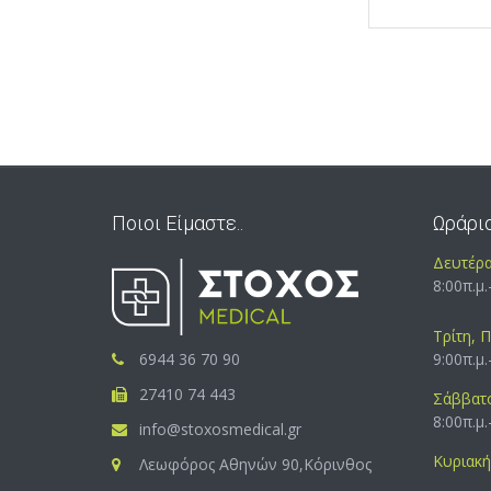
Ποιοι Είμαστε..
Ωράρι
Δευτέρα
8:00π.μ.
Τρίτη, 
6944 36 70 90
9:00π.μ.
27410 74 443
Σάββατο
8:00π.μ.
info@stoxosmedical.gr
Κυριακή 
Λεωφόρος Αθηνών 90,Κόρινθος