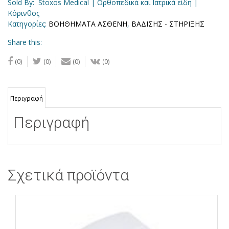
Sold By: Stoxos Medical | Ορθοπεδικά και Ιατρικά είδη |
Κόρινθος
Κατηγορίες:
ΒΟΗΘΗΜΑΤΑ ΑΣΘΕΝΗ
,
ΒΑΔΙΣΗΣ - ΣΤΗΡΙΞΗΣ
Share this:
Share
Share
Email
Share
(0)
(0)
(0)
(0)
this
this
this
this
article
article
article
article
on
on
to
on
Περιγραφή
Facebook
Twitter
a
Vkontakte
friend
Περιγραφή
Σχετικά προϊόντα