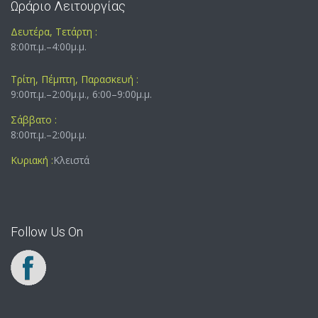
Ωράριο Λειτουργίας
Δευτέρα, Τετάρτη :
8:00π.μ.–4:00μ.μ.
Τρίτη, Πέμπτη, Παρασκευή :
9:00π.μ.–2:00μ.μ., 6:00–9:00μ.μ.
Σάββατο :
8:00π.μ.–2:00μ.μ.
Κυριακή :
Κλειστά
Follow Us On